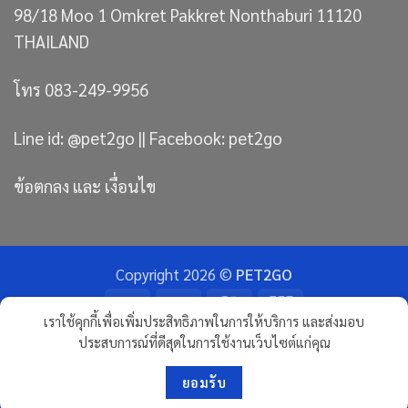
98/18 Moo 1 Omkret Pakkret Nonthaburi 11120
THAILAND
โทร 083-249-9956
Line id: @pet2go || Facebook: pet2go
ข้อตกลง และ เงื่อนไข
Copyright 2026 ©
PET2GO
Bank
Visa
MasterCard
JCB
เราใช้คุกกี้เพื่อเพิ่มประสิทธิภาพในการให้บริการ และส่งมอบ
Transfer
ประสบการณ์ที่ดีสุดในการใช้งานเว็บไซต์แก่คุณ
ขนมแมว
ทรายแมวภูเขาไฟ อัลติเมทพรีเมียม
RAWHIDE ขนมกัดแทะ จากธรรมชาติ
ขนมขัดฟันสุนัข
ขนมฝึกสุนัข
ขนมสุนัขจากเนื้อปลา
ขนมสุนัขผสมนมแพะ
ปลาเส้น หมาแมว
สันในไก่อบแห้ง
นโยบายความเป็นส่วนตัว | นโยบายทางธุรกิจ