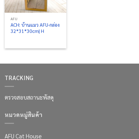
AFU
ACH: บ้านแมว AFU-กล่อง
32*31*30cm| H
TRACKING
ตรวจสอบสถานะพัสดุ
หมวดหมู่สินค้า
AFU Cat House