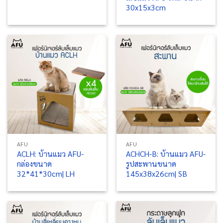
30x15x3cm
AFU
AFU
ACLH: บ้านแมว AFU-
ACHCH-B: บ้านแมว AFU-
กล่องขนาด
รูปสะพานขนาด
32*41*30cm| LH
145x38x26cm| SB