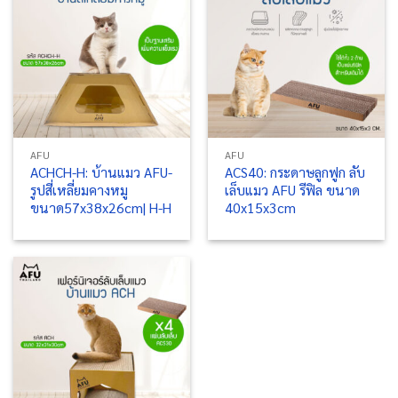
AFU
AFU
ACHCH-H: บ้านแมว AFU-
ACS40: กระดาษลูกฟูก ลับ
รูปสี่เหลี่ยมคางหมู
เล็บแมว AFU รีฟิล ขนาด
ขนาด57x38x26cm| H-H
40x15x3cm