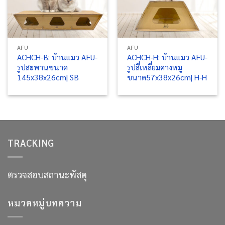
AFU
AFU
ACHCH-B: บ้านแมว AFU-
ACHCH-H: บ้านแมว AFU-
รูปสะพานขนาด
รูปสี่เหลี่ยมคางหมู
145x38x26cm| SB
ขนาด57x38x26cm| H-H
TRACKING
ตรวจสอบสถานะพัสดุ
หมวดหมู่บทความ