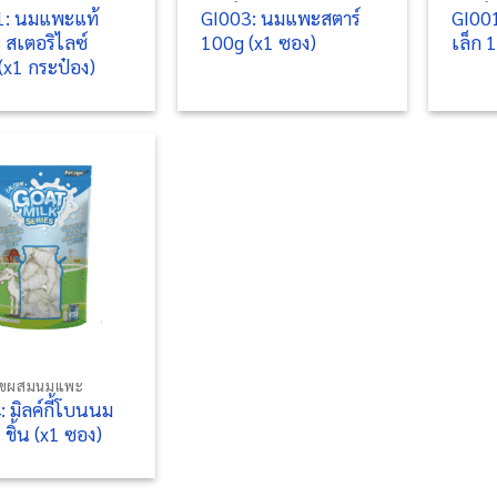
: นมแพะแท้
GI003: นมแพะสตาร์
GI001
สเตอริไลซ์
100g (x1 ซอง)
เล็ก 
(x1 กระป๋อง)
ัขผสมนมแพะ
 มิลค์กี้โบนนม
ชิ้น (x1 ซอง)