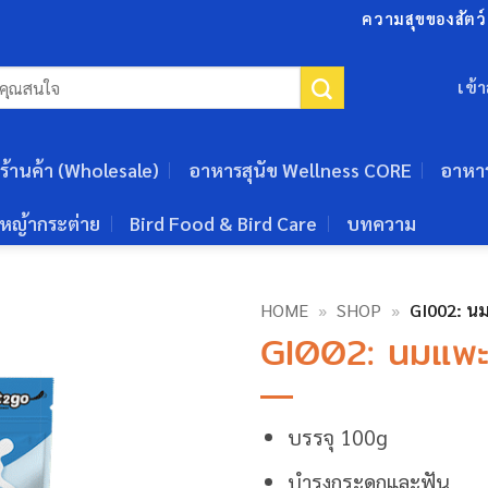
ความสุขของสัตว์เ
เข้
ร้านค้า (Wholesale)
อาหารสุนัข Wellness CORE
อาหา
หญ้ากระต่าย
Bird Food & Bird Care
บทความ
HOME
»
SHOP
»
GI002: นม
GI002: นมแพะ
บรรจุ 100g
บำรุงกระดูกและฟัน