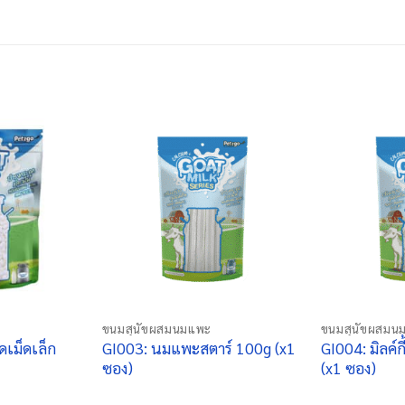
+
+
ขนมสุนัขผสมนมแพะ
ขนมสุนัขผสมน
เม็ดเล็ก
GI003: นมแพะสตาร์ 100g (x1
GI004: มิลค์
ซอง)
(x1 ซอง)