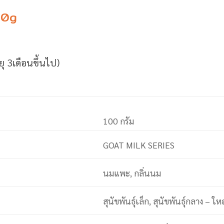
00g
ุ 3เดือนขึ้นไป)
100 กรัม
GOAT MILK SERIES
นมแพะ, กลิ่นนม
สุนัขพันธุ์เล็ก, สุนัขพันธุ์กลาง – ให