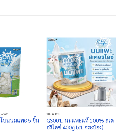
+
มแพะ
นมแพะ
กี้โบนนมแพะ 5 ชิ้น
GS001: นมแพะแท้ 100% สเต
อริไลซ์ 400g (x1 กระป๋อง)