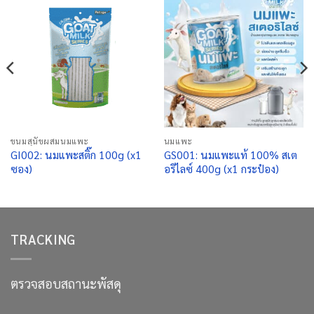
ขนมสุนัขผสมนมแพะ
นมแพะ
GI002: นมแพะสติ๊ก 100g (x1
GS001: นมแพะแท้ 100% สเต
ซอง)
อริไลซ์ 400g (x1 กระป๋อง)
TRACKING
ตรวจสอบสถานะพัสดุ