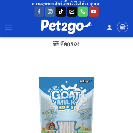
ข้าม
ความสุขของสัตว์เลี้ยงไว้ใจให้เราดูแล
ไป
ยัง
เนื้อหา
คัดกรอง