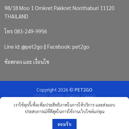
98/18 Moo 1 Omkret Pakkret Nonthaburi 11120
THAILAND
โทร 083-249-9956
Line id: @pet2go || Facebook: pet2go
ข้อตกลง และ เงื่อนไข
Copyright 2026 ©
PET2GO
Bank
Visa
MasterCard
JCB
เราใช้คุกกี้เพื่อเพิ่มประสิทธิภาพในการให้บริการ และส่งมอบ
Transfer
ประสบการณ์ที่ดีสุดในการใช้งานเว็บไซต์แก่คุณ
ขนมแมว
ทรายแมวภูเขาไฟ อัลติเมทพรีเมียม
RAWHIDE ขนมกัดแทะ จากธรรมชาติ
ขนมขัดฟันสุนัข
ขนมฝึกสุนัข
ขนมสุนัขจากเนื้อปลา
ขนมสุนัขผสมนมแพะ
ปลาเส้น หมาแมว
สันในไก่อบแห้ง