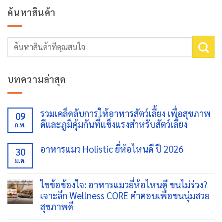
ค้นหาสินค้า
ค้นหา:
บทความล่าสุด
รวมเคล็ดลับการให้อาหารสัตว์เลี้ยง เพื่อสุขภาพ
09
ดีและภูมิคุ้มกันที่แข็งแรงสำหรับสัตว์เลี้ยง
ก.พ.
ไม่มี
ความ
อาหารแมว Holistic ยี่ห้อไหนดี ปี 2026
30
เห็น
บน
ม.ค.
ไม่มี
รวม
ความ
เคล็ด
เห็น
ลับ
บน
ไขข้อข้องใจ: อาหารแมวยี่ห้อไหนดี ขนไม่ร่วง?
การ
อาหาร
เจาะลึก Wellness CORE คำตอบเพื่อขนนุ่มสวย
ให้
แมว
อาหาร
Holistic
สุขภาพดี
สัตว์
ยี่ห้อ
เลี้ยง
ไม่มี
ไหน