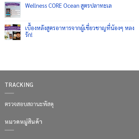
เพื่อ
ความ
ดี
Wellness CORE Ocean สูตรปลาทะเล
สุขภาพ
เห็น
ปี
ดี
บน
2026
ไม่มี
และ
ไขข้อ
ความ
ภูมิคุ้มกัน
ข้องใจ:
เห็น
ที่
อาหาร
บน
เบื้องหลังสูตรอาหารจากผู้เชี่ยวชาญที่น้องๆ หลง
แข็ง
แมว
Wellness
รัก!
แรง
ยี่ห้อ
CORE
สำหรับ
ไหน
Ocean
ไม่มี
สัตว์
ดี
สูตร
ความ
เลี้ยง
ขน
ปลา
เห็น
ไม่
ทะเล
บน
ร่วง?
เบื้อง
เจาะ
หลัง
ลึก
สูตร
Wellness
อาหาร
CORE
จาก
คำ
TRACKING
ผู้
ตอบ
เชี่ยวชาญ
เพื่อ
ที่
ขน
น้องๆ
นุ่ม
หลง
ตรวจสอบสถานะพัสดุ
สวย
รัก!
สุขภาพ
ดี
หมวดหมู่สินค้า