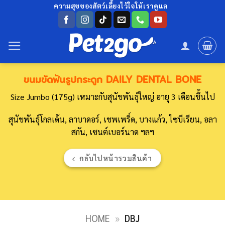
ข้าม
ความสุขของสัตว์เลี้ยงไว้ใจให้เราดูแล
ไป
ยัง
เนื้อหา
ขนมขัดฟันรูปกระดูก DAILY DENTAL BONE
Size Jumbo (175g) เหมาะกับสุนัขพันธุ์ใหญ่ อายุ 3 เดือนขึ้นไป
สุนัขพันธุ์โกลเด้น, ลาบาดอร์, เชพเพริ์ด, บางแก้ว, ไซบีเรียน, อลา
สกัน, เซนต์เบอร์นาด ฯลฯ
กลับไปหน้ารวมสินค้า
HOME
»
DBJ