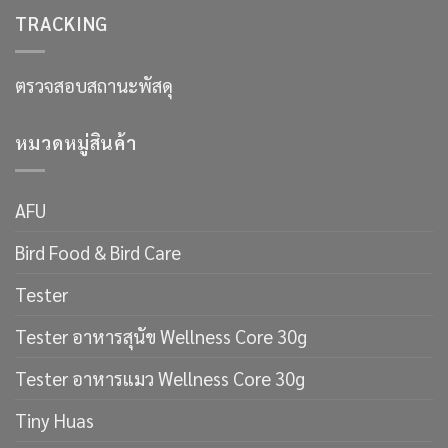
จาก
คำ
TRACKING
ผู้
ตอบ
เชี่ยวชาญ
เพื่อ
ที่
ขน
น้องๆ
นุ่ม
หลง
ตรวจสอบสถานะพัสดุ
สวย
รัก!
สุขภาพ
ดี
หมวดหมู่สินค้า
AFU
Bird Food & Bird Care
Tester
Tester อาหารสุนัข Wellness Core 30g
Tester อาหารแมว Wellness Core 30g
Tiny Huas