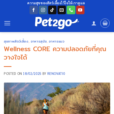
ข้าม
ความสุขของสัตว์เลี้ยงไว้ใจให้เราดูแล
ไป
ยัง
เนื้อหา
สุขภาพสัตว์เลี้ยง
,
อาหารสุนัข
,
อาหารแมว
Wellness CORE ความปลอดภัยที่คุณ
วางใจได้
POSTED ON
18/02/2025
BY
RENOVATI0