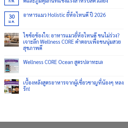
ดีและภูมิคุ้มกันที่แข็งแรงสำหรับสัตว์เลี้ยง
ก.พ.
ไม่มี
ความ
อาหารแมว Holistic ยี่ห้อไหนดี ปี 2026
30
เห็น
บน
ม.ค.
ไม่มี
รวม
ความ
เคล็ด
เห็น
ลับ
บน
ไขข้อข้องใจ: อาหารแมวยี่ห้อไหนดี ขนไม่ร่วง?
การ
อาหาร
เจาะลึก Wellness CORE คำตอบเพื่อขนนุ่มสวย
ให้
แมว
อาหาร
Holistic
สุขภาพดี
สัตว์
ยี่ห้อ
เลี้ยง
ไม่มี
ไหน
เพื่อ
ความ
ดี
Wellness CORE Ocean สูตรปลาทะเล
สุขภาพ
เห็น
ปี
ดี
บน
2026
ไม่มี
และ
ไขข้อ
ความ
ภูมิคุ้มกัน
ข้องใจ:
เห็น
ที่
อาหาร
บน
เบื้องหลังสูตรอาหารจากผู้เชี่ยวชาญที่น้องๆ หลง
แข็ง
แมว
Wellness
รัก!
แรง
ยี่ห้อ
CORE
สำหรับ
ไหน
Ocean
ไม่มี
สัตว์
ดี
สูตร
ความ
เลี้ยง
ขน
ปลา
เห็น
ไม่
ทะเล
บน
ร่วง?
เบื้อง
เจาะ
หลัง
ลึก
สูตร
Wellness
อาหาร
CORE