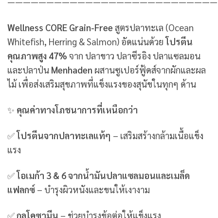
———————————————————————————
Wellness CORE Grain-Free
สูตรปลาทะเล (Ocean
Whitefish, Herring & Salmon) อัดแน่นด้วย
โปรตีน
คุณภาพสูง 47%
จาก ปลาขาว ปลาซีรอิง ปลาแซลมอน
และปลาป่น
Menhaden
ผสานซูเปอร์ฟู้ดส์จากผักและผล
ไม้ เพื่อส่งเสริมสุขภาพที่แข็งแรงของสุนัขในทุกๆ ด้าน
✨
คุณค่าทางโภชนาการที่เหนือกว่า
✅
โปรตีนจากปลาทะเลแท้ๆ
– เสริมสร้างกล้ามเนื้อแข็ง
แรง
✅
โอเมก้า 3 & 6 จากน้ำมันปลาแซลมอนและเมล็ด
แฟลกซ์
– บำรุงผิวหนังและขนให้เงางาม
✅
กลูโคซามีน
– ช่วยบำรุงข้อต่อให้แข็งแรง