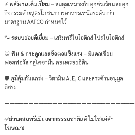
⚡
พลังงานเต็มเปี่ยม
– สมดุลเหมาะกับทุกช่วงวัย และทุก
กิจกรรมด้วยสูตรโภชนาการอาหารเหนือระดับกว่า
มาตรฐาน AAFCO กำหนดไว้
🐾
ระบบย่อยดีเยี่ยม
– เสริมพรีไบโอติกส์ โปรไบโอติกส์
🦷
ฟัน & กระดูกและข้อต่อแข็งแรง
– มีแคลเซียม
ฟอสฟอรัส กลูโคซามีน คอนดรอยอิติน
🛡
ภูมิคุ้มกันแกร่ง
– วิตามิน A, E, C และสารต้านอนุมูล
อิสระ
———————————————————————————
✅
ส่วนผสมพรีเมียมจากธรรมชาติแท้ ไม่ใช่แค่คำ
โฆษณา!