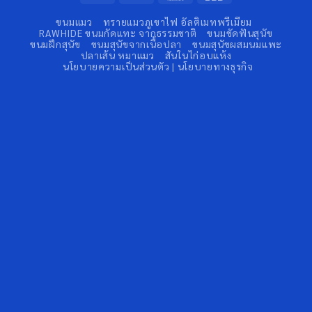
Transfer
ขนมแมว
ทรายแมวภูเขาไฟ อัลติเมทพรีเมียม
RAWHIDE ขนมกัดแทะ จากธรรมชาติ
ขนมขัดฟันสุนัข
ขนมฝึกสุนัข
ขนมสุนัขจากเนื้อปลา
ขนมสุนัขผสมนมแพะ
ปลาเส้น หมาแมว
สันในไก่อบแห้ง
นโยบายความเป็นส่วนตัว | นโยบายทางธุรกิจ