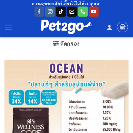
ข้าม
ความสุขของสัตว์เลี้ยงไว้ใจให้เราดูแล
ไป
ยัง
เนื้อหา
คัดกรอง