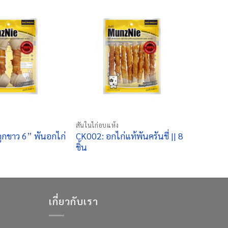
+
สันในไก่อบแห้ง
ูกขาว 6” พันอกไก่
CK002: อกไก่แท้พันครันชี่ || 8
ชิ้น
เกี่ยวกับเรา