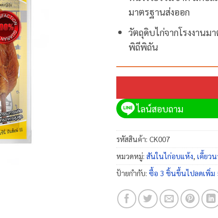
มาตรฐานส่งออก
วัตถุดิบไก่จากโรงงานม
พิถีพิถัน
ไลน์สอบถาม
รหัสสินค้า:
CK007
หมวดหมู่:
สันในไก่อบแห้ง
,
เคี้ยว
ป้ายกำกับ:
ซื้อ 3 ชิ้นขึ้นไปลดเพิ่