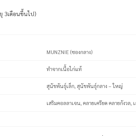
ุ 3เดือนขึ้นไป)
MUNZNIE (ซองกลาง)
ทำจากเนื้อไก่แท้
สุนัขพันธุ์เล็ก, สุนัขพันธุ์กลาง – ใหญ่
เสริมคอลลาเจน, คลายเครียด คลายกังวล, เ