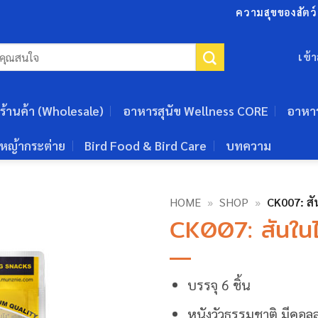
ความสุขของสัตว์เ
เข้
ร้านค้า (Wholesale)
อาหารสุนัข Wellness CORE
อาหา
หญ้ากระต่าย
Bird Food & Bird Care
บทความ
HOME
»
SHOP
»
CK007: สันใ
CK007: สันในไก่
บรรจุ 6 ชิ้น
หนังวัวธรรมชาติ มีคอล