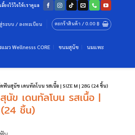
ลี้ยงไว้ใจให้เราดูแล
ตะกร้าสินค้า /
0.00
฿
าสู่ระบบ / ลงทะเบียน
รแมว Wellnesss CORE
ขนมสุนัข
นมแพะ
ฟันสุนัข เดนทัลโบน รสเนื้อ | SIZE M | 28G (24 ชิ้น)
ุนัข เดนทัลโบน รสเนื้อ |
24 ชิ้น)
ฟัน