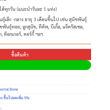
ด้ทุกวัน
(
แนะนำวันละ
1
แท่ง
)
ุ์เล็ก -กลาง อายุ 3 เดือนขึ้นไป เช่น สุนัขพันธุ์
ขพันธุ์ทอย, ลูกสุนัข, ทีคัพ, บีเกิ้ล, แจ็ครัสเชล,
, ค๊อกเกอร์, คอร์กี้ ฯลฯ
ซื้อสินค้า
Dental Bone
่อง ขึ้นไปลดเพิ่ม 5%