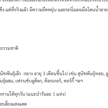
ง แต่ที่จริงแล้ว มีความยืดหยุ่น และจะนิ่มลงเมื่อโดนน้ำล
ยนธรรมชาติ
ขพันธุ์เล็ก -กลาง อายุ 3 เดือนขึ้นไป เช่น สุนัขพันธุ์ทอย, ลูกส
พันธุ์ผสม, เฟรนช์บลูด็อก, ค๊อกเกอร์, คอร์กี้ ฯลฯ
ทานได้ทุกวัน (แนะนำวันละ 1 แท่ง)
ละเลี่ยงแสงแดด