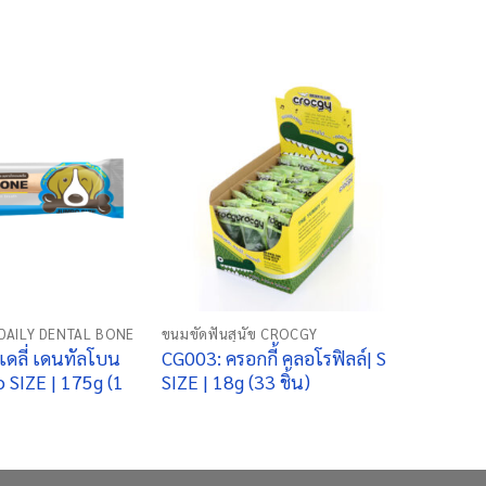
+
ข DAILY DENTAL BONE
ขนมขัดฟันสุนัข CROCGY
เดลี่ เดนทัลโบน
CG003: ครอกกี้ คลอโรฟิลล์| S
 SIZE | 175g (1
SIZE | 18g (33 ชิ้น)