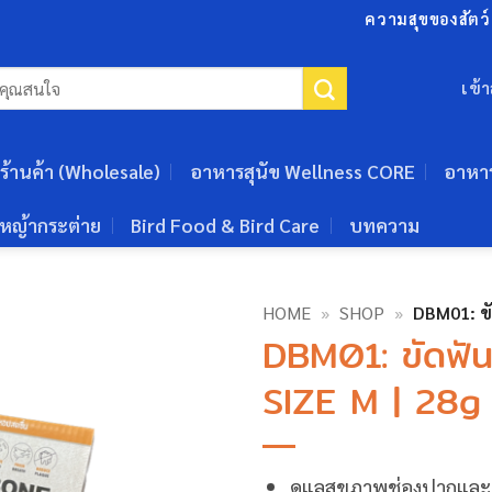
ความสุขของสัตว์เ
เข้
ร้านค้า (Wholesale)
อาหารสุนัข Wellness CORE
อาหา
หญ้ากระต่าย
Bird Food & Bird Care
บทความ
HOME
»
SHOP
»
DBM01: ขัด
DBM01: ขัดฟันส
SIZE M | 28g (
ดูแลสุขภาพช่องปากและ