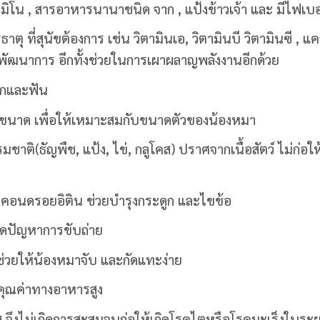
ิโน , สารอาหารนานาชนิด จาก , แป้งข้าวเจ้า และ มีไฟเบอร
าตุ ที่สุนัขต้องการ เช่น วิตามินเอ, วิตามินบี วิตามินซี , แ
ละพัฒนาการ อีกทั้งช่วยในการเผาผลาญพลังงานอีกด้วย
ากและฟัน
ยขนาด เพื่อให้เหมาะสมกับขนาดตัวของน้องหมา
มชาติ(ธัญพืช, แป้ง, ไข่, กลูโคส) ปราศจากเนื้อสัตว์ ไม่ก่
ะ คอนดรอยอิติน ช่วยบำรุงกระดูก และไขข้อ
ยลดปัญหาการขับถ่าย
ช่วยให้น้องหมาจับ และกัดแทะง่าย
 คุณค่าทางอาหารสูง
ูรส จึงไม่เกิดการสะสมจนก่อให้เกิดโรคไตหรือโรคมะเร็งในร