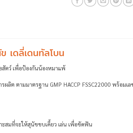
ัข เดลี่เดนทัลโบน
ื้อสัตว์ เพื่อป้องกันน้องหมาแพ้
พการผลิต ตามมาตรฐาน GMP HACCP FSSC22000 พร้อมเลขท
าะสมที่จะให้สุนัขขบเคี้ยว เล่น เพื่อขัดฟัน