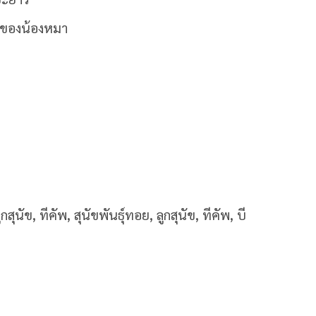
ายของน้องหมา
ุนัข, ทีคัพ, สุนัขพันธุ์ทอย, ลูกสุนัข, ทีคัพ, บี