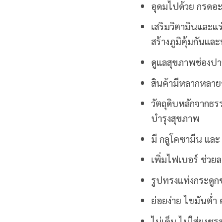
อุดมไปด้วย กรดอะม
เสริมวิตามินและแร่ธ
สร้างภูมิคุ้มกันแ
ดูแลสุขภาพช่องป
สินค้ามีหลากหลา
วัตถุดิบหลักจากธรร
บำรุงสุขภาพ
มี กลูโคซามีน แล
เพิ่มไฟเบอร์ ช่ว
รูปทรงแท่งกระดูก
ย่อยง่าย ไขมันต่ำ
ไม่เค็ม ไม่ใส่ผงช