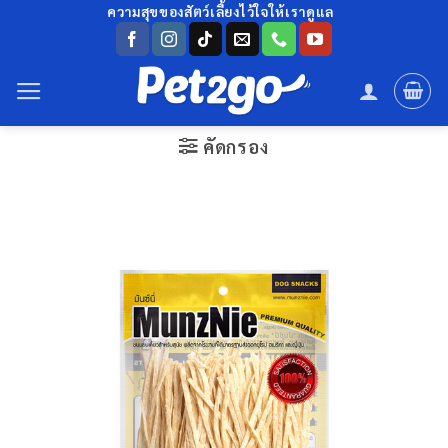
ข้าม
ความสุขของสัตว์เลี้ยงไว้ใจให้เราดูแล
ไป
ยัง
เนื้อหา
คัดกรอง