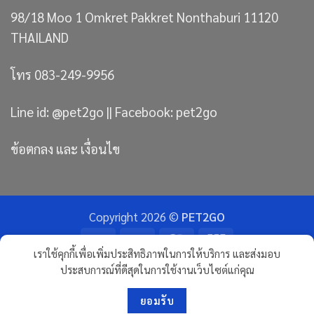
98/18 Moo 1 Omkret Pakkret Nonthaburi 11120
THAILAND
โทร 083-249-9956
Line id: @pet2go || Facebook: pet2go
ข้อตกลง และ เงื่อนไข
Copyright 2026 ©
PET2GO
Bank
Visa
MasterCard
JCB
เราใช้คุกกี้เพื่อเพิ่มประสิทธิภาพในการให้บริการ และส่งมอบ
Transfer
ประสบการณ์ที่ดีสุดในการใช้งานเว็บไซต์แก่คุณ
ขนมแมว
ทรายแมวภูเขาไฟ อัลติเมทพรีเมียม
RAWHIDE ขนมกัดแทะ จากธรรมชาติ
ขนมขัดฟันสุนัข
ขนมฝึกสุนัข
ขนมสุนัขจากเนื้อปลา
ขนมสุนัขผสมนมแพะ
ปลาเส้น หมาแมว
สันในไก่อบแห้ง