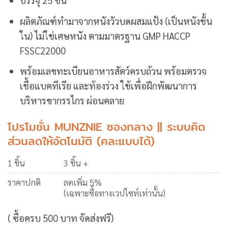
บรรจุ
25
ชิ้น
ผลิตภัณฑ์ทำมาจากหนังวัวบดผสมแป้ง (เป็นหนังชั้น
ใน)
ไม่ใช่เศษหนัง ตามมาตรฐาน
GMP HACCP
FSSC22000
พร้อมเลขทะเบียนอาหารสัตว์ครบถ้วน พร้อมตรวจ
เชื้อแบคทีเรีย และท้องร่วง ใช้เพื่อฝึกพัฒนาการ
บริหารขากรรไกร ผ่อนคลาย
โปรโมชั่น MUNZNIE ซองกลาง || ระบบคิด
ส่วนลดให้อัตโนมัติ (คละแบบได้)
1 ชิ้น
3 ชิ้น +
ราคาปกติ
ลดเพิ่ม 5%
(เฉพาะซื้อทางเวปไซท์เท่านั้น)
( ซื้อครบ 500 บาท จัดส่งฟรี)