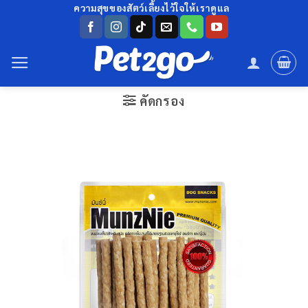
ข้าม
ความสุขของสัตว์เลี้ยงไว้ใจให้เราดูแล
ไป
ยัง
เนื้อหา
คัดกรอง