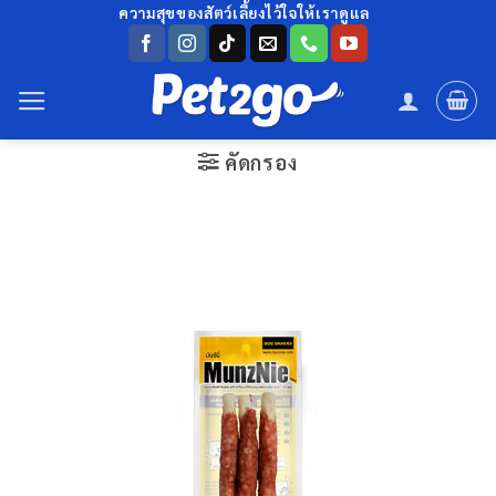
ข้าม
ความสุขของสัตว์เลี้ยงไว้ใจให้เราดูแล
ไป
ยัง
เนื้อหา
คัดกรอง