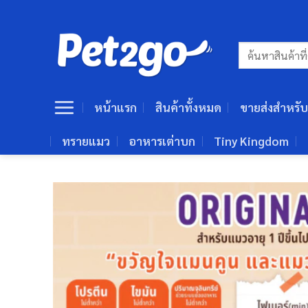
ข้าม
ไป
ยัง
ค้นหา:
เนื้อหา
หน้าแรก
สินค้าทั้งหมด
ขายส่งสำหรับ
ทรายแมว
อาหารเต่าบก
Tiny Kingdom