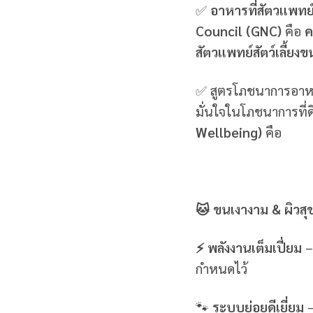
✅
อาหารที่สัตวแพท
Council (GNC)
คือ
ค
สัตวแพทย์สัตว์เลี้ยง
✅ สูตรโภชนาการอาหา
มั่นใจในโภชนาการที่ด
Wellbeing)
คือ
🐱 ขนเงางาม & ผิวส
⚡ พลังงานเต็มเปี่ยม
–
กำหนดไว้
🐾
ระบบย่อยดีเยี่ยม