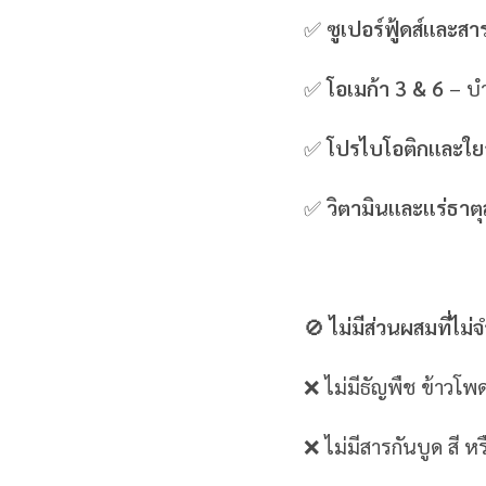
✅
ซูเปอร์ฟู้ดส์และส
✅
โอเมก้า 3 & 6
– บำ
✅
โปรไบโอติกและใย
✅
วิตามินและแร่ธาตุ
🚫
ไม่มีส่วนผสมที่ไม่
❌ ไม่มีธัญพืช ข้าวโพด
❌ ไม่มีสารกันบูด สี หร