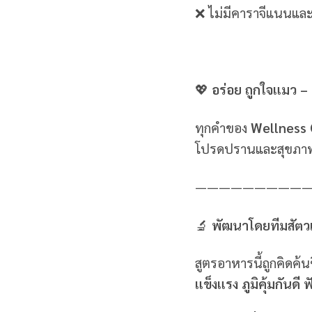
❌ ไม่มีคาราจีแนนและ
💖
อร่อย ถูกใจแมว – ค
ทุกคำของ
Wellness
โปรดปรานและสุขภาพท
—————————
🔬
พัฒนาโดยทีมสัต
สูตรอาหารนี้ถูกคิดค้น
แข็งแรง ภูมิคุ้มกันด