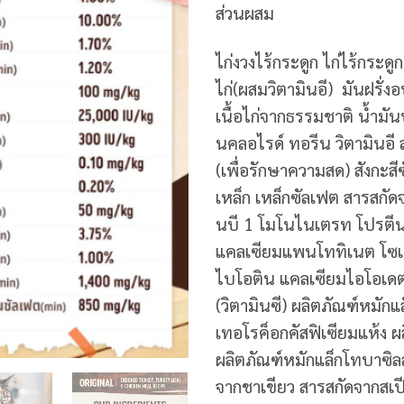
ส่วนผสม
ไก่งวงไร้กระดูก ไก่ไร้กระดูก
ไก่(ผสมวิตามินอี) มันฝรั่
เนื้อไก่จากธรรมชาติ น้ำมั
นคลอไรด์ ทอรีน วิตามินอี 
(เพื่อรักษาความสด) สังกะ
เหล็ก เหล็กซัลเฟต สารสกัด
นบี 1 โมโนไนเตรท โปรตีน
แคลเซียมแพนโททิเนต โซเดีย
ไบโอติน แคลเซียมไอโอเดต 
(วิตามินซี) ผลิตภัณฑ์หมัก
เทอโรค็อกคัสฟิเซียมแห้ง ผ
ผลิตภัณฑ์หมักแล็กโทบาซิลล
จากชาเขียว สารสกัดจากสเปี