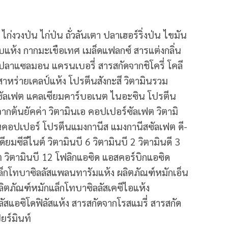
 ไก่งวงป่น ไก่ป่น ถั่วลันเตา ปลาเฮอร์ริ่งป่น ไขมัน
งอบแห้ง กากมะเขือเทศ เมล็ดแฟลกซ์ สารแต่งกลิ่น
นปลาแซลมอน แครนเบอรี่ สารสกัดจากชิโครี่ โคลี
สาหร่ายเคลป์แห้ง โปรตีนสังกะสี วิตามินรวม
สีซัลเฟต แคลเซียมคาร์บอเนต ไนอะซิน โปรตีน
จากต้นยัคค่า วิตามินเอ คอปเปอร์ซัลเฟต วิตามิ
คอปเปอร์ โปรตีนแมงกานีส แมงกานีสซัลเฟต ดี-
มซีลีไนต์ วิตามินบี 6 วิตามินบี 2 วิตามินดี 3
วิตามินบี 12 โฟลิกแอซิด แอสคอร์บิกแอซิด
แล็กโทบาซิลลัสแพลนทารัมแห้ง ผลิตภัณฑ์หมักเอ็น
ลิตภัณฑ์หมักแล็กโทบาซิลลัสเคซีไอแห้ง
ัสแอซิโดฟิลัสแห้ง สารสกัดจากโรสแมรี่ สารสกัด
ยร์มินท์