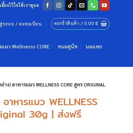
ลี้ยงไว้ใจให้เราดูแล
ตะกร้าสินค้า /
0.00
฿
าสู่ระบบ / ลงทะเบียน
รแมว Wellnesss CORE
ขนมสุนัข
นมแพะ
ัวอย่าง) อาหารแมว WELLNESS CORE สูตร ORIGINAL
าง) อาหารแมว WELLNESS
ginal 30g | ส่งฟรี