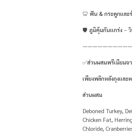
🦷
ฟัน & กระดูกและข
🛡
ภูมิคุ้มกันแกร่ง
– ว
—————————
✅
ส่วนผสมพรีเมียมจ
เพียงพลิกหลังถุงแล
ส่วนผสม
Deboned Turkey, Deb
Chicken Fat, Herring
Chloride, Cranberri