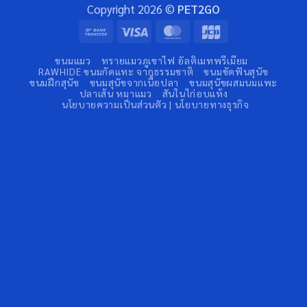
Copyright 2026 ©
PET2GO
Bank
Visa
MasterCard
JCB
Transfer
ขนมแมว
ทรายแมวภูเขาไฟ อัลติเมทพรีเมียม
RAWHIDE ขนมกัดแทะ จากธรรมชาติ
ขนมขัดฟันสุนัข
ขนมฝึกสุนัข
ขนมสุนัขจากเนื้อปลา
ขนมสุนัขผสมนมแพะ
ปลาเส้น หมาแมว
สันในไก่อบแห้ง
นโยบายความเป็นส่วนตัว | นโยบายทางธุรกิจ