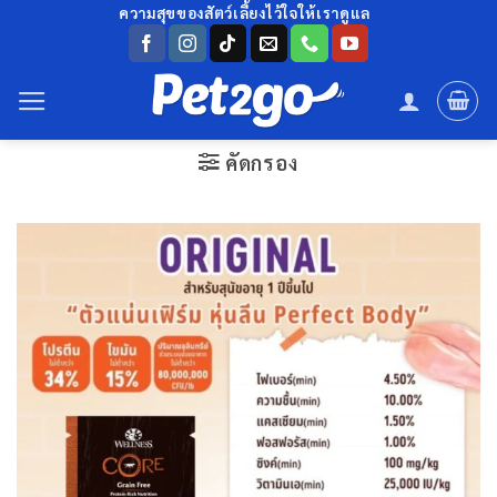
ข้าม
ความสุขของสัตว์เลี้ยงไว้ใจให้เราดูแล
ไป
ยัง
เนื้อหา
คัดกรอง