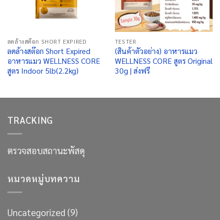
ลดล้างสต๊อก SHORT EXPIRED
TESTER
ลดล้างสต๊อก Short Expired
(สินค้าตัวอย่าง) อาหารแมว
อาหารแมว WELLNESS CORE
WELLNESS CORE สูตร Original
สูตร Indoor 5lb(2.2kg)
30g | ส่งฟรี
TRACKING
ตรวจสอบสถานะพัสดุ
หมวดหมู่บทความ
Uncategorized
(9)