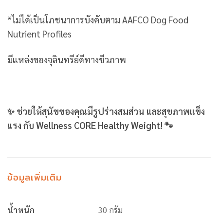
*ไม่ได้เป็นโภชนาการบังคับตาม AAFCO Dog Food
Nutrient Profiles
มีแหล่งของจุลินทรีย์ดีทางชีวภาพ
✨ ช่วยให้สุนัขของคุณมีรูปร่างสมส่วน และสุขภาพแข็ง
แรง กับ Wellness CORE Healthy Weight! 🐾
ข้อมูลเพิ่มเติม
น้ำหนัก
30 กรัม