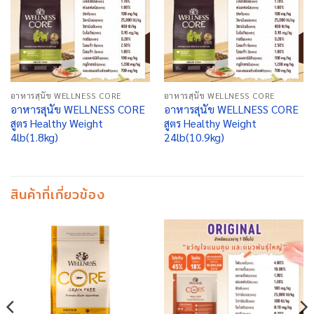
อาหารสุนัข WELLNESS CORE
อาหารสุนัข WELLNESS CORE
อาหารสุนัข WELLNESS CORE
อาหารสุนัข WELLNESS CORE
สูตร Healthy Weight
สูตร Healthy Weight
4lb(1.8kg)
24lb(10.9kg)
สินค้าที่เกี่ยวข้อง