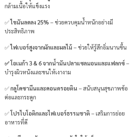
กล้ามเนื้อให้แข็งแรง
✅
ไขมันลดลง 25%
– ช่วยควบคุมน้ำหนักอย่างมี
ประสิทธิภาพ
✅
ไฟเบอร์สูงจากผักและผลไม้
– ช่วยให้รู้สึกอิ่มนานขึ้น
✅ โอเมก้า 3 & 6 จากน้ำมันปลาแซลมอนและแฟลกซ์
–
บำรุงผิวหนังและขนให้เงางาม
✅
กลูโคซามีนและคอนดรอยติน
– สนับสนุนสุขภาพข้อ
ต่อและกระดูก
✅
โปรไบโอติกและไฟเบอร์ธรรมชาติ
– เสริมการย่อย
อาหารที่ดี