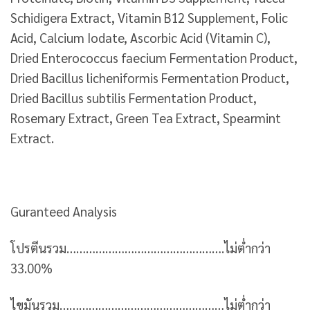
Schidigera Extract, Vitamin B12 Supplement, Folic
Acid, Calcium Iodate, Ascorbic Acid (Vitamin C),
Dried Enterococcus faecium Fermentation Product,
Dried Bacillus licheniformis Fermentation Product,
Dried Bacillus subtilis Fermentation Product,
Rosemary Extract, Green Tea Extract, Spearmint
Extract.
Guranteed Analysis
โปรตีนรวม………………………………………….ไม่ต่ำกว่า
33.00%
ไขมันรวม……………………………………………ไม่ต่ำกว่า