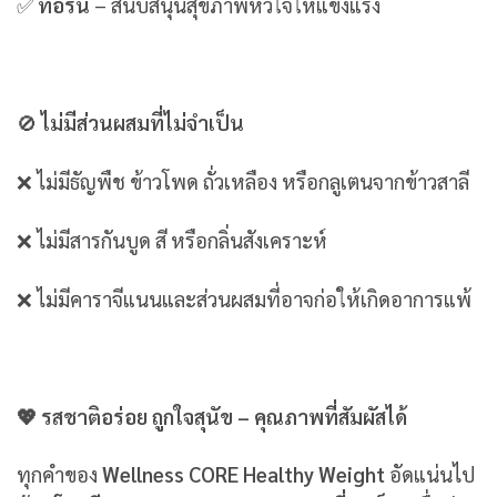
✅
ทอรีน
– สนับสนุนสุขภาพหัวใจให้แข็งแรง
🚫
ไม่มีส่วนผสมที่ไม่จำเป็น
❌ ไม่มีธัญพืช ข้าวโพด ถั่วเหลือง หรือกลูเตนจากข้าวสาลี
❌ ไม่มีสารกันบูด สี หรือกลิ่นสังเคราะห์
❌ ไม่มีคาราจีแนนและส่วนผสมที่อาจก่อให้เกิดอาการแพ้
💖 รสชาติอร่อย ถูกใจสุนัข – คุณภาพที่สัมผัสได้
ทุกคำของ
Wellness CORE Healthy Weight
อัดแน่นไป