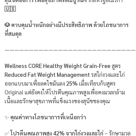
🇺🇸
🐶 ควบคุมน้ำหนักอย่างมีประสิทธิภาพ ด้วยโภชนาการ
ที่สมดุล
———————————————————————————
Wellness CORE Healthy Weight Grain-Free
สูตร
Reduced Fat Weight Management
รสไก่งวงและไก่
ออกแบบมาเพื่อลดไขมันลง
25%
เมื่อเทียบกับสูตร
Original แต่ยังคงให้โปรตีนคุณภาพสูงเพื่อคงมวลกล้าม
เนื้อและรักษาสุขภาพที่แข็งแรงของสุนัขของคุณ
✨
คุณค่าทางโภชนาการที่เหนือกว่า
✅
โปรตีนคุณภาพสูง 42% จากไก่งวงและไก่
– รักษามวล