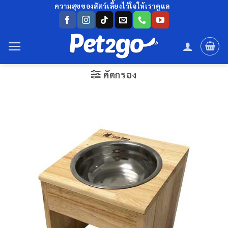
ข้าม
ความสุขของสัตว์เลี้ยงไว้ใจให้เราดูแล
ไป
ยัง
เนื้อหา
คัดกรอง