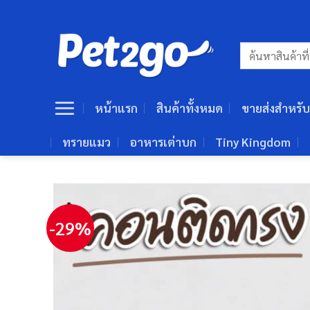
ข้าม
ไป
ยัง
ค้นหา:
เนื้อหา
หน้าแรก
สินค้าทั้งหมด
ขายส่งสำหรับ
ทรายแมว
อาหารเต่าบก
Tiny Kingdom
-29%