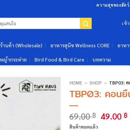
ความสุขของสัตว์เ
เข้
ร้านค้า (Wholesale)
อาหารสุนัข Wellness CORE
อาหา
หญ้ากระต่าย
Bird Food & Bird Care
บทความ
HOME
»
SHOP
»
TBP03: ค
TBP03: คอนย
Origina
69.00
49.00
฿
฿
price
สินค้าหมดแล้ว