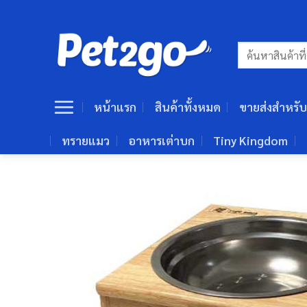
ข้าม
ไป
ยัง
ค้นหา:
เนื้อหา
หน้าแรก
สินค้าทั้งหมด
ขายส่งสำหรับ
ทรายแมว
อาหารเต่าบก
Tiny Kingdom