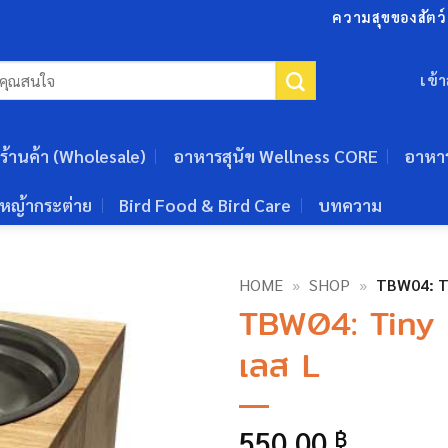
ความสุขของสัตว์เ
เข้
ร้านค้า (Wholesale)
อาหารสุนัข Wellness CORE
อาหา
หญ้ากระต่าย
Bird Food & Bird Care
บทความ
HOME
»
SHOP
»
TBW04: T
TBW04: Tiny 
เลส L
550.00
฿