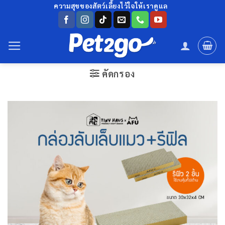
ข้าม
ความสุขของสัตว์เลี้ยงไว้ใจให้เราดูแล
ไป
ยัง
เนื้อหา
คัดกรอง