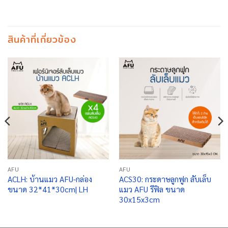
สินค้าที่เกี่ยวข้อง
AFU
AFU
ACLH: บ้านแมว AFU-กล่อง
ACS30: กระดาษลูกฟูก ลับเล็บ
ขนาด 32*41*30cm| LH
แมว AFU รีฟิล ขนาด
30x15x3cm