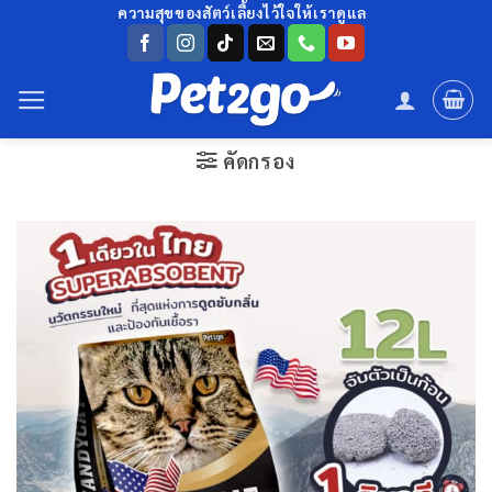
ข้าม
ความสุขของสัตว์เลี้ยงไว้ใจให้เราดูแล
ไป
ยัง
เนื้อหา
คัดกรอง