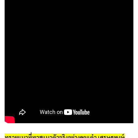
ทรายแมวที่ทาสแมวตัวจริงอย่างคุณเต๋า เศรษฐพงษ์