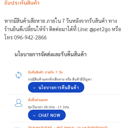
รับประกันสินค้า
หากมีสินค้าเสียหาย ภายใน 7 วันหลังจากรับสินค้า ทาง
ร้านยินดีเปลี่ยนให้จ้า ติดต่อมาได้ที่ Line: @pet2go หรือ
โทร 096-942-2866
นโยบายการจัดส่งและรับคืนสินค้า
รับคืนสินค้า ภายใน 7 วัน
กรณีสินค้าแตกหักเสียหาย หรือ สินค้ามีปัญหา
นโยบายการคืนสินค้า
สั่งซื้อผ่านแชท
ทุกวันเวลา 08.00น - 17.30น.
CHAT NOW
จัดส่งทุกวันจันทร์ - ศุกร์ (หยุดส.- อา และวันนักขัตฤกษ์)