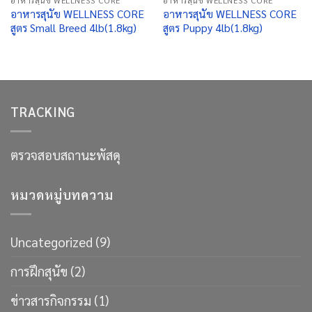
อาหารสุนัข WELLNESS CORE
อาหารสุนัข WELLNESS CORE
สูตร Small Breed 4lb(1.8kg)
สูตร Puppy 4lb(1.8kg)
TRACKING
ตรวจสอบสถานะพัสดุ
หมวดหมู่บทความ
Uncategorized
(9)
การฝึกสุนัข
(2)
ข่าวสารกิจกรรม
(1)