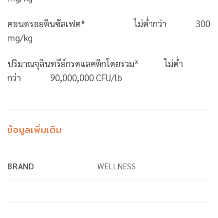
คอนดรอยตินซัลเฟต* ไม่ต่ำกว่า 300
mg/kg
ปริมาณจุลินทรีย์กรดแลคติกโดยรวม* ไม่ต่ำ
กว่า 90,000,000 CFU/lb
ข้อมูลเพิ่มเติม
BRAND
WELLNESS