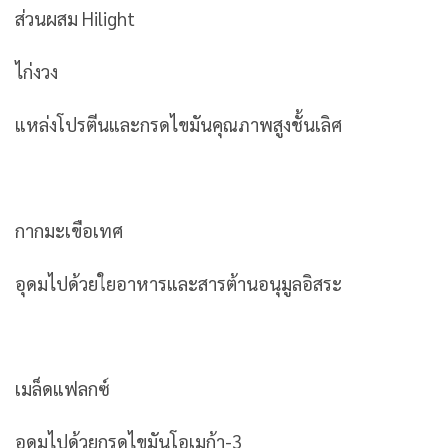
ส่วนผสม Hilight
ไก่งวง
แหล่งโปรตีนและกรดไขมันคุณภาพสูงชั้นเลิศ
กากมะเขือเทศ
อุดมไปด้วยใยอาหารและสารต้านอนุมูลอิสระ
เมล็ดแฟลกซ์
อุดมไปด้วยกรดไขมันโอเมก้า-3