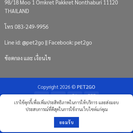
98/18 Moo 1 Omkret Pakkret Nonthaburi 11120
THAILAND
โทร 083-249-9956
Line id: @pet2go || Facebook: pet2go
ข้อตกลง และ เงื่อนไข
Copyright 2026 ©
PET2GO
Bank
Visa
MasterCard
JCB
เราใช้คุกกี้เพื่อเพิ่มประสิทธิภาพในการให้บริการ และส่งมอบ
Transfer
ประสบการณ์ที่ดีสุดในการใช้งานเว็บไซต์แก่คุณ
ขนมแมว
ทรายแมวภูเขาไฟ อัลติเมทพรีเมียม
RAWHIDE ขนมกัดแทะ จากธรรมชาติ
ขนมขัดฟันสุนัข
ขนมฝึกสุนัข
ขนมสุนัขจากเนื้อปลา
ขนมสุนัขผสมนมแพะ
ปลาเส้น หมาแมว
สันในไก่อบแห้ง
นโยบายความเป็นส่วนตัว | นโยบายทางธุรกิจ