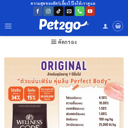
ข้าม
ความสุขของสัตว์เลี้ยงไว้ใจให้เราดูแล
ไป
ยัง
เนื้อหา
คัดกรอง