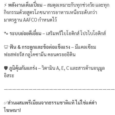
⚡
พลังงานเต็มเปี่ยม
– สมดุลเหมาะกับทุกช่วงวัย และทุก
กิจกรรมด้วยสูตรโภชนาการอาหารเหนือระดับกว่า
มาตรฐาน AAFCO กำหนดไว้
🐾
ระบบย่อยดีเยี่ยม
– เสริมพรีไบโอติกส์ โปรไบโอติกส์
🦷
ฟัน & กระดูกและข้อต่อแข็งแรง
– มีแคลเซียม
ฟอสฟอรัส กลูโคซามีน คอนดรอยอิติน
🛡
ภูมิคุ้มกันแกร่ง
– วิตามิน A, E, C และสารต้านอนุมูล
อิสระ
———————————————————————————
✅
ส่วนผสมพรีเมียมจากธรรมชาติแท้ ไม่ใช่แค่คำ
โฆษณา!