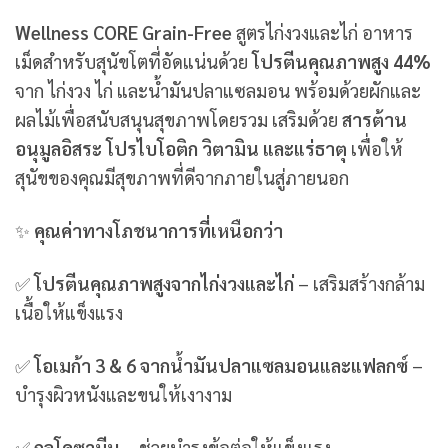
Wellness CORE Grain-Free
สูตรไก่งวงและไก่ อาหาร
เม็ดสำหรับสุนัขโตที่อัดแน่นด้วย
โปรตีนคุณภาพสูง 44%
จาก ไก่งวง ไก่ และน้ำมันปลาแซลมอน พร้อมด้วยผักและ
ผลไม้เพื่อสนับสนุนสุขภาพโดยรวม เสริมด้วย
สารต้าน
อนุมูลอิสระ โปรไบโอติก วิตามิน และแร่ธาตุ
เพื่อให้
สุนัขของคุณมีสุขภาพที่ดีจากภายในสู่ภายนอก
✨
คุณค่าทางโภชนาการที่เหนือกว่า
✅
โปรตีนคุณภาพสูงจากไก่งวงและไก่
– เสริมสร้างกล้าม
เนื้อให้แข็งแรง
✅
โอเมก้า 3 & 6 จากน้ำมันปลาแซลมอนและแฟลกซ์
–
บำรุงผิวหนังและขนให้เงางาม
✅
กลูโคซามีน
– ช่วยบำรุงข้อต่อให้แข็งแรง