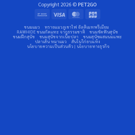
Copyright 2026 ©
PET2GO
Bank
Visa
MasterCard
JCB
Transfer
ขนมแมว
ทรายแมวภูเขาไฟ อัลติเมทพรีเมียม
RAWHIDE ขนมกัดแทะ จากธรรมชาติ
ขนมขัดฟันสุนัข
ขนมฝึกสุนัข
ขนมสุนัขจากเนื้อปลา
ขนมสุนัขผสมนมแพะ
ปลาเส้น หมาแมว
สันในไก่อบแห้ง
นโยบายความเป็นส่วนตัว | นโยบายทางธุรกิจ