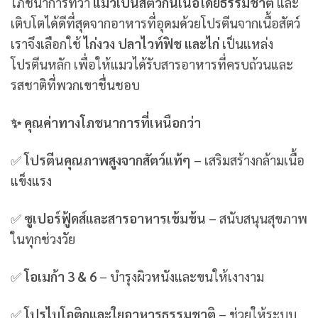
โภชนาการที่ว่า
แมวเป็นสัตว์กินเนื้อโดยธรรมชาติ
และ
เติบโตได้ดีที่สุดจากอาหารที่อุดมด้วยโปรตีนจากเนื้อสัตว์
เราจึงเลือกใช้
ไก่งวง ปลาไวท์ฟิช และไก่
เป็นแหล่ง
โปรตีนหลัก เพื่อให้แมวได้รับสารอาหารที่ครบถ้วนและ
รสชาติที่พวกเขาชื่นชอบ
✨ คุณค่าทางโภชนาการที่เหนือกว่า
✅
โปรตีนคุณภาพสูงจากสัตว์แท้ๆ
– เสริมสร้างกล้ามเนื้อ
แข็งแรง
✅
ซูเปอร์ฟู้ดส์และสารอาหารเข้มข้น
– สนับสนุนสุขภาพ
ในทุกช่วงวัย
✅
โอเมก้า 3 & 6
– บำรุงผิวหนังและขนให้เงางาม
✅
โปรไบโอติกและใยอาหารธรรมชาติ
– ช่วยให้ระบบ