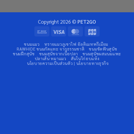
Copyright 2026 ©
PET2GO
Bank
Visa
MasterCard
JCB
Transfer
ขนมแมว
ทรายแมวภูเขาไฟ อัลติเมทพรีเมียม
RAWHIDE ขนมกัดแทะ จากธรรมชาติ
ขนมขัดฟันสุนัข
ขนมฝึกสุนัข
ขนมสุนัขจากเนื้อปลา
ขนมสุนัขผสมนมแพะ
ปลาเส้น หมาแมว
สันในไก่อบแห้ง
นโยบายความเป็นส่วนตัว | นโยบายทางธุรกิจ