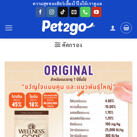
ข้าม
ความสุขของสัตว์เลี้ยงไว้ใจให้เราดูแล
ไป
ยัง
เนื้อหา
คัดกรอง