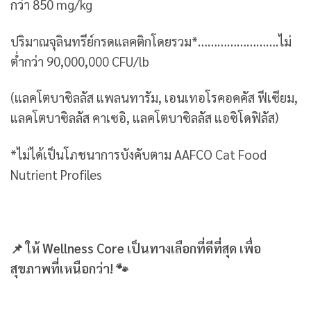
กว่า 850 mg/kg
ปริมาณจุลินทรีย์กรดแลคติกโดยรวม*…………………….ไม่
ต่ำกว่า 90,000,000 CFU/lb
(แลคโตบาซิลลัส แพลนทารัม, เอนเทอโรคอคคัส ฟีเซียม,
แลคโตบาซิลลัส คาเซอิ, แลคโตบาซิลลัส แอซิโดฟิลัส)
*ไม่ได้เป็นโภชนาการบังคับตาม AAFCO Cat Food
Nutrient Profiles
📌 ให้ Wellness Core เป็นทางเลือกที่ดีที่สุด เพื่อ
สุขภาพที่เหนือกว่า! 🐾