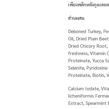
เพียงพลิกหลังถุงแล
ส่วนผสม
Deboned Turkey, Pea
Oil, Dried Plain Bee
Dried Chicory Root,
freshness, Vitamin C
Proteinate, Yucca S
Selenite, Pyridoxin
Proteinate, Biotin,
Calcium Iodate, Vit
licheniformis Ferme
Extract, Spearmint 