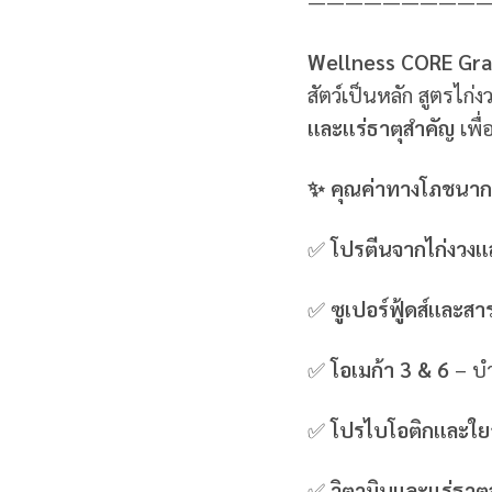
—————————
Wellness CORE Gra
สัตว์เป็นหลัก สูตรไก่
และแร่ธาตุสำคัญ
เพื่
✨ คุณค่าทางโภชนากา
✅
โปรตีนจากไก่งวงแ
✅
ซูเปอร์ฟู้ดส์และส
✅
โอเมก้า 3 & 6
– บำ
✅
โปรไบโอติกและใ
✅
วิตามินและแร่ธาตุ