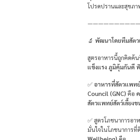
โปรดปรานและสุขภาพท
—————————
🔬
พัฒนาโดยทีมสัต
สูตรอาหารนี้ถูกคิดค้น
แข็งแรง ภูมิคุ้มกันด
✅
อาหารที่สัตวแพท
Council (GNC)
คือ
ค
สัตวแพทย์สัตว์เลี้ยง
✅ สูตรโภชนาการอาหา
มั่นใจในโภชนาการที่ด
Wellbeing)
คือ