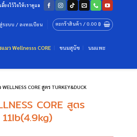
ลี้ยงไว้ใจให้เราดูแล
ตะกร้าสินค้า /
0.00
฿
าสู่ระบบ / ลงทะเบียน
รแมว Wellnesss CORE
ขนมสุนัข
นมแพะ
ว WELLNESS CORE สูตร TURKEY&DUCK
LLNESS CORE สูตร
11lb(4.9kg)