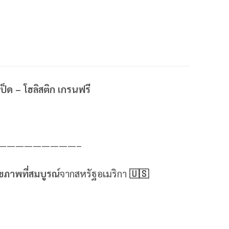
็ด – โฮลิสติก เกรนฟรี
—————————–
ขภาพที่สมบูรณ์
จากสหรัฐอเมริกา
🇺🇸