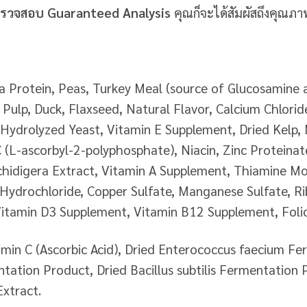
ะตรวจสอบ Guaranteed Analysis
คุณก็จะได้สัมผัสถึงคุณภา
 Protein, Peas, Turkey Meal (source of Glucosamine a
t Pulp, Duck, Flaxseed, Natural Flavor, Calcium Chloride
 Hydrolyzed Yeast, Vitamin E Supplement, Dried Kelp,
 (L-ascorbyl-2-polyphosphate), Niacin, Zinc Proteinate
chidigera Extract, Vitamin A Supplement, Thiamine M
e Hydrochloride, Copper Sulfate, Manganese Sulfate, R
 Vitamin D3 Supplement, Vitamin B12 Supplement, Folic
amin C (Ascorbic Acid), Dried Enterococcus faecium Fe
ntation Product, Dried Bacillus subtilis Fermentation
Extract.