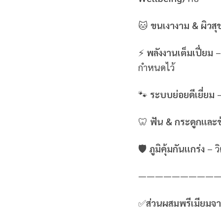
🐱
ขนเงางาม & ผิวส
⚡
พลังงานเต็มเปี่ยม
–
กำหนดไว้
🐾
ระบบย่อยดีเยี่ยม
🦷
ฟัน & กระดูกและข
🛡 ภูมิคุ้มกันแกร่ง
– ว
—————————
✅
ส่วนผสมพรีเมียมจ