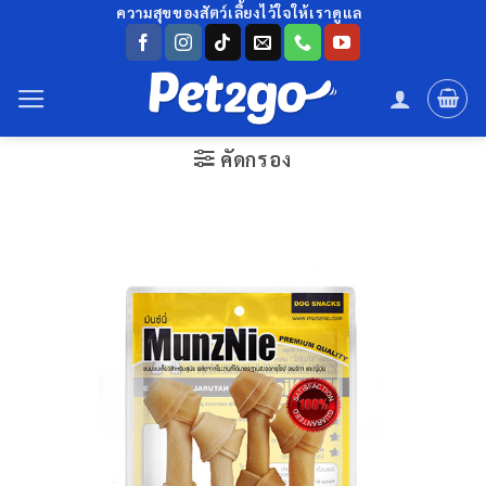
ข้าม
ความสุขของสัตว์เลี้ยงไว้ใจให้เราดูแล
ไป
ยัง
เนื้อหา
คัดกรอง