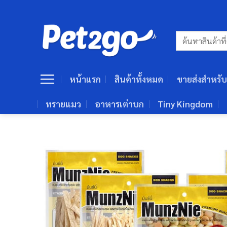
ข้าม
ไป
ยัง
ค้นหา:
เนื้อหา
หน้าแรก
สินค้าทั้งหมด
ขายส่งสำหรับ
ทรายแมว
อาหารเต่าบก
Tiny Kingdom