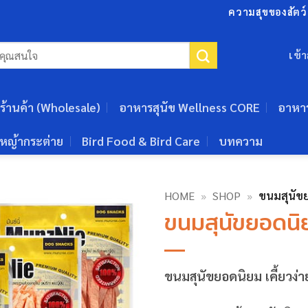
ความสุขของสัตว์เ
เข้
ร้านค้า (Wholesale)
อาหารสุนัข Wellness CORE
อาหา
หญ้ากระต่าย
Bird Food & Bird Care
บทความ
HOME
»
SHOP
»
ขนมสุนัขย
ขนมสุนัขยอดนิย
ขนมสุนัขยอดนิยม เคี้ยวง่า