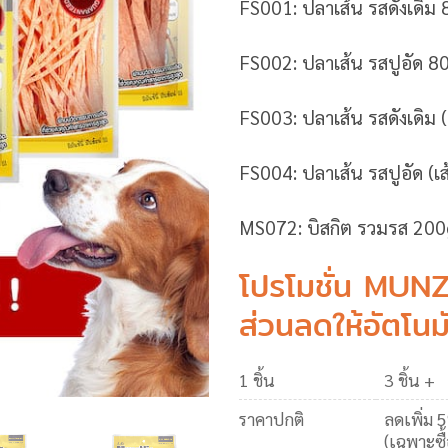
FS001: ปลาเส้น รสดังเดิม
FS002: ปลาเส้น รสปูอัด 8
FS003: ปลาเส้น รสดังเดิม 
FS004: ปลาเส้น รสปูอัด (เ
MS072: บิสกิต รวมรส 200
โปรโมชั่น MUNZ
ส่วนลดให้อัตโนม
1 ชิ้น
3 ชิ้น +
ราคาปกติ
ลดเพิ่ม 
(เฉพาะซื