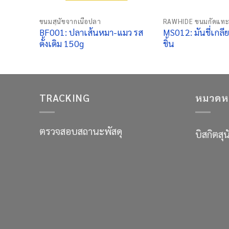
ขนมสุนัขจากเนื้อปลา
RAWHIDE ขนมกัดแทะ
BF001: ปลาเส้นหมา-แมว รส
MS012: มันชี่เกลีย
ดั้งเดิม 150g
ชิ้น
TRACKING
หมวดหมู
ตรวจสอบสถานะพัสดุ
บิสกิตสุน