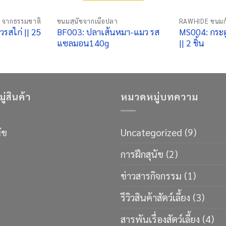
 จากธรรมชาติ
ขนมสุนัขจากเนื้อปลา
RAWHIDE ขนมก
วรสไก่ || 25
BF003: ปลาเส้นหมา-แมว รส
MS004: กระดู
แซลมอน140g
|| 2 ชิ้น
่สินค้า
หมวดหมู่บทความ
ัข
Uncategorized
(9)
การฝึกสุนัข
(2)
ข่าวสารกิจกรรม
(1)
รีวิวสินค้าสัตว์เลี้ยง
(3)
สารพันเรื่องสัตว์เลี้ยง
(4)