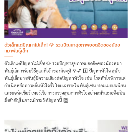
ตัวเล็กแต่ปัญหาไม่เล็ก! 🐶 รวมปัญหาสุขภาพยอดฮิตของน้อง
หมาพันธุ์เล็ก
ตัวเล็กแต่ปัญหาไม่เล็ก! 🐶 รวมปัญหาสุขภาพยอดฮิตของน้องหมา
พันธุ์เล็ก พร้อมวิธีดูแลที่เจ้าของต้องรู้! 💡💕 1️⃣ ปัญหาหัวใจ สุนัข
พันธุ์เล็กบางพันธุ์มีความเสี่ยงต่อปัญหาหัวใจ เช่น โรคหัวใจพิการแต่
กำเนิดหรือภาวะลิ้นหัวใจรั่ว โดยเฉพาะในพันธุ์เช่น ปอมเมอเรเนียน
และยอร์คเชียร์ เทอร์เรีย การตรวจสุขภาพหัวใจอย่างสม่ำเสมอจึงเป็น
สิ่งสำคัญในการเฝ้าระวังปัญหานี้ 2️⃣