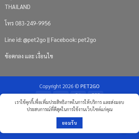
THAILAND
โทร 083-249-9956
Line id: @pet2go || Facebook: pet2go
ข้อตกลง และ เงื่อนไข
Copyright 2026 ©
PET2GO
Bank
Visa
MasterCard
JCB
เราใช้คุกกี้เพื่อเพิ่มประสิทธิภาพในการให้บริการ และส่งมอบ
Transfer
ประสบการณ์ที่ดีสุดในการใช้งานเว็บไซต์แก่คุณ
ขนมแมว
ทรายแมวภูเขาไฟ อัลติเมทพรีเมียม
RAWHIDE ขนมกัดแทะ จากธรรมชาติ
ขนมขัดฟันสุนัข
ขนมฝึกสุนัข
ขนมสุนัขจากเนื้อปลา
ขนมสุนัขผสมนมแพะ
ปลาเส้น หมาแมว
สันในไก่อบแห้ง
นโยบายความเป็นส่วนตัว | นโยบายทางธุรกิจ