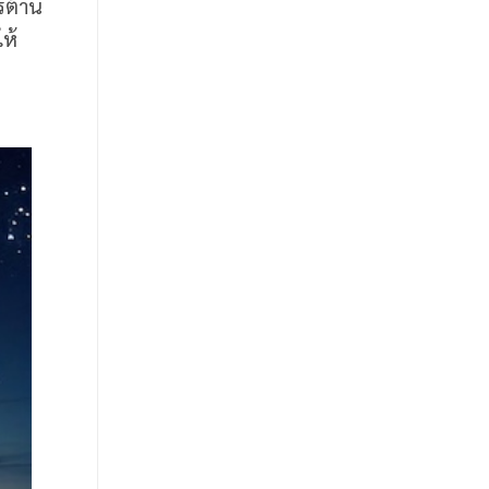
รต้าน
ห้