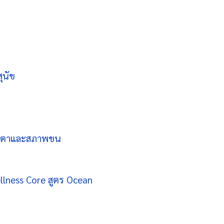
ุนัข
น้ำตาและสภาพขน
llness Core สูตร Ocean