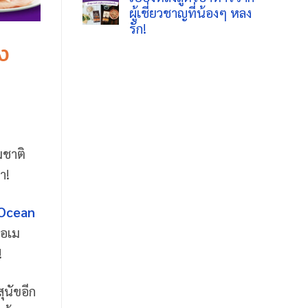
แมว
สัตว์
ผู้เชี่ยวชาญที่น้องๆ หลง
บน
ยี่ห้อ
เลี้ยง
Wellness
รัก!
ไหน
CORE
ดี
Ocean
อง
ไม่มี
ขน
สูตร
ความ
ไม่
ปลา
เห็น
ร่วง?
ทะเล
บน
เจาะ
เบื้อง
ลึก
หลัง
Wellness
สูตร
CORE
อาหาร
คำ
จาก
ตอบ
ผู้
เพื่อ
มชาติ
เชี่ยวชาญ
ขน
ที่
นุ่ม
า!
น้องๆ
สวย
หลง
สุขภาพ
รัก!
ดี
Ocean
โอเม
!
ุนัขอีก