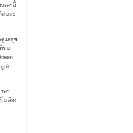
วงตานี้
ทีส และ
ดูแลสุข
ที่ขน
 Ocean
กล
ูเ
ต
้ำตา
ป็นต้อง