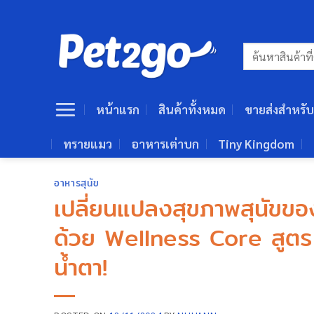
ข้าม
ไป
ยัง
ค้นหา:
เนื้อหา
หน้าแรก
สินค้าทั้งหมด
ขายส่งสำหรับ
ทรายแมว
อาหารเต่าบก
Tiny Kingdom
อาหารสุนัข
เปลี่ยนแปลงสุขภาพสุนัขของ
ด้วย Wellness Core สูต
น้ำตา!