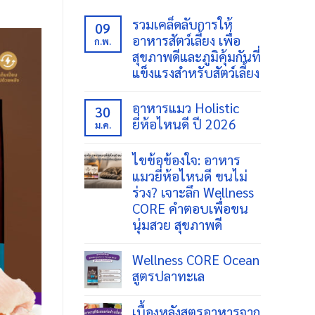
รวมเคล็ดลับการให้
09
อาหารสัตว์เลี้ยง เพื่อ
ก.พ.
สุขภาพดีและภูมิคุ้มกันที่
แข็งแรงสำหรับสัตว์เลี้ยง
ไม่มี
ความ
อาหารแมว Holistic
30
เห็น
ยี่ห้อไหนดี ปี 2026
บน
ม.ค.
รวม
ไม่มี
เคล็ด
ความ
ลับ
ไขข้อข้องใจ: อาหาร
เห็น
การ
แมวยี่ห้อไหนดี ขนไม่
บน
ให้
อาหาร
ร่วง? เจาะลึก Wellness
อาหาร
แมว
สัตว์
CORE คำตอบเพื่อขน
Holistic
เลี้ยง
ยี่ห้อ
นุ่มสวย สุขภาพดี
เพื่อ
ไหน
สุขภาพ
ดี
ไม่มี
ดี
ปี
ความ
Wellness CORE Ocean
และ
2026
เห็น
ภูมิคุ้มกัน
สูตรปลาทะเล
บน
ที่
ไขข้อ
แข็ง
ไม่มี
ข้องใจ:
แรง
ความ
อาหาร
เบื้องหลังสูตรอาหารจาก
สำหรับ
เห็น