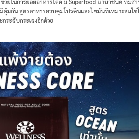
ช่วยในการย่อยอาหารได้ดี มี Superfood นานาชนิด ที่มีสา
ภูมิคุ้มกัน สูตรอาหารควบคุมโปรตีนและไขมันที่เหมาะสมใช่ใ
และกระฉับกระเฉงอีกด้วย