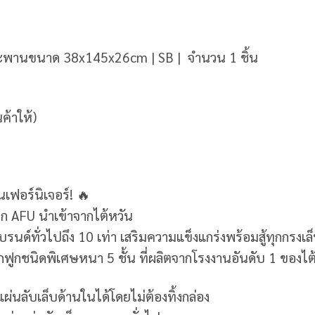
ะพานขนาด 38x145x26cm | SB | จำนวน 1 ชิ้น
ค้าให้)
นเฟอร์นิเจอร์! 🔥
าก AFU นำเข้าจากไต้หวัน
นด์ทั่วไปถึง 10 เท่า เสริมความแข็งแกร่งพร้อมสู้ทุกกรงเล
กฟูกชนิดพิเศษหนา 5 ชั้น ที่ผลิตจากโรงงานอันดับ 1 ของไต
ผ่นลับเล็บด้านในได้โดยไม่ต้องทิ้งกล่อง