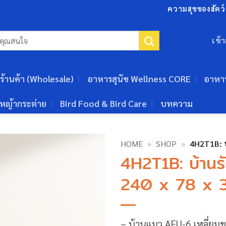
ความสุขของสัตว์เ
เข้
ร้านค้า (Wholesale)
อาหารสุนัข Wellness CORE
อาหา
หญ้ากระต่าย
Bird Food & Bird Care
บทความ
HOME
»
SHOP
»
4H2T1B: บ
4H2T1B: บ้านร
240 x 78 x 
– บ้านแมว AFU-6 เหลี่ยม