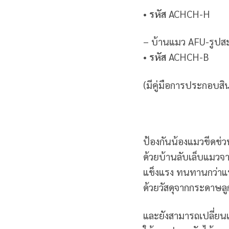
•
รหัส
ACHCH-H
– บ้านแมว AFU-รูปส
•
รหัส
ACHCH-B
(มีคู่มือการประกอบสิน
ป้องกันน้องแมวขีดข่ว
ด้วยบ้านลับเล็บแมวจ
แข็งแรง ทนทานกว่าแบร
ด้วยวัสดุจากกระดาษลู
และยังสามารถเปลี่ยนแ