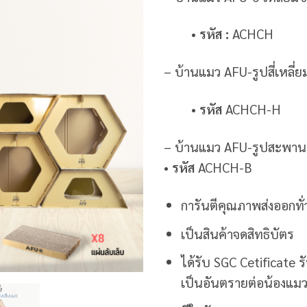
• รหัส :
ACHCH
– บ้านแมว AFU-รูปสี่เหลี
•
รหัส
ACHCH-H
– บ้านแมว AFU-รูปสะพาน
•
รหัส
ACHCH-B
การันตีคุณภาพส่งออกทั่
เป็นสินค้าจดสิทธิบัตร
ได้รับ SGC Cetificate
เป็นอันตรายต่อน้องแม