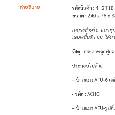
คำอธิบาย
รหัสสินค้า
: 4H2T1B
ขนาด
: 240 x 78 x 
เหมาะสำหรับ แมวทุกช
แต่ละชิ้นรับ นน. ได้ม
วัสดุ :
กระดาษลูกฟูกล
ประกอบไปด้วย
– บ้านแมว AFU-6 เห
• รหัส :
ACHCH
– บ้านแมว AFU-รูปสี