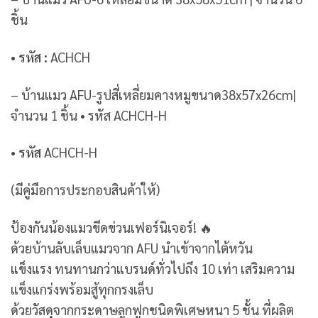
ชิ้น
• รหัส :
ACHCH
– บ้านแมว AFU-รูปสี่เหลี่ยมคางหมูขนาด38x57x26cm|
จำนวน 1 ชิ้น • รหัส ACHCH-H
•
รหัส
ACHCH-H
(มีคู่มือการประกอบสินค้าให้)
ป้องกันน้องแมวขีดข่วนเฟอร์นิเจอร์! 🔥
ด้วยบ้านลับเล็บแมวจาก AFU นำเข้าจากไต้หวัน
แข็งแรง ทนทานกว่าแบรนด์ทั่วไปถึง 10 เท่า เสริมความ
แข็งแกร่งพร้อมสู้ทุกกรงเล็บ
ด้วยวัสดุจากกระดาษลูกฟูกชนิดพิเศษหนา 5 ชั้น ที่ผลิต