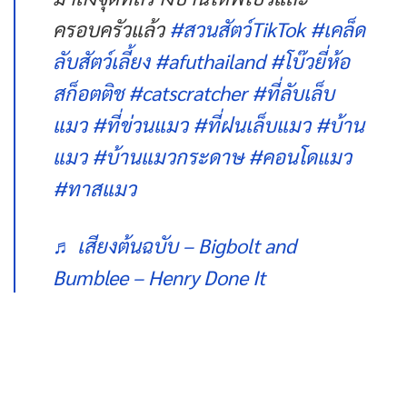
ครอบครัวแล้ว
#สวนสัตว์TikTok
#เคล็ด
ลับสัตว์เลี้ยง
#afuthailand
#โบ๊วยี่ห้อ
สก็อตติช
#catscratcher
#ที่ลับเล็บ
แมว
#ที่ข่วนแมว
#ที่ฝนเล็บแมว
#บ้าน
แมว
#บ้านแมวกระดาษ
#คอนโดแมว
#ทาสแมว
♬ เสียงต้นฉบับ – Bigbolt and
Bumblee – Henry Done It