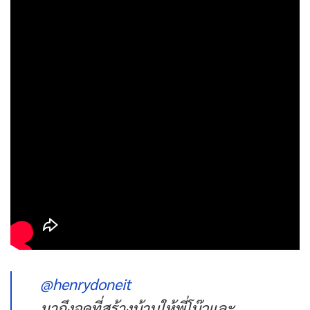
@henrydoneit
มาถึงจุดที่สร้างบ้านให้พี่โบ๊วและ