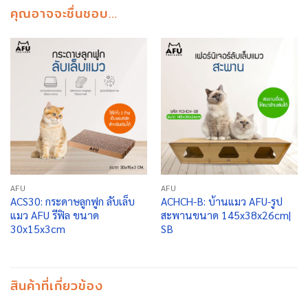
คุณอาจจะชื่นชอบ…
AFU
AFU
ACS30: กระดาษลูกฟูก ลับเล็บ
ACHCH-B: บ้านแมว AFU-รูป
แมว AFU รีฟิล ขนาด
สะพานขนาด 145x38x26cm|
30x15x3cm
SB
สินค้าที่เกี่ยวข้อง