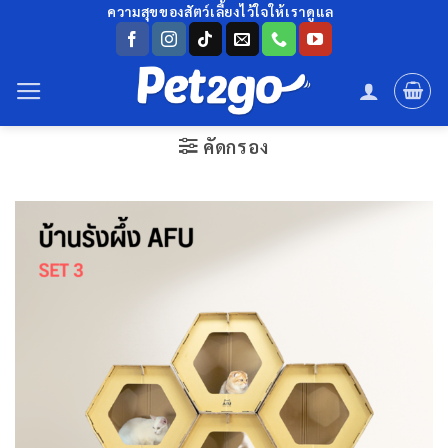
ข้าม
ความสุขของสัตว์เลี้ยงไว้ใจให้เราดูแล
ไป
ยัง
เนื้อหา
คัดกรอง