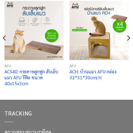
AFU
AFU
ACS40: กระดาษลูกฟูก ลับเล็บ
ACH: บ้านแมว AFU-กล่อง
แมว AFU รีฟิล ขนาด
32*31*30cm| H
40x15x3cm
TRACKING
ตรวจสอบสถานะพัสดุ