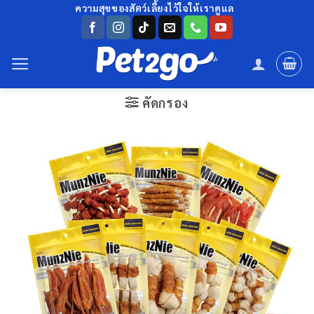
ข้าม
ความสุขของสัตว์เลี้ยงไว้ใจให้เราดูแล
ไป
ยัง
เนื้อหา
คัดกรอง